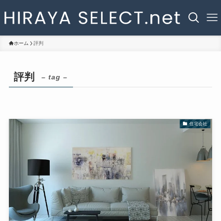
ホーム
評判
評判
– tag –
住宅会社