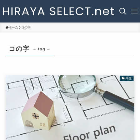
ホーム
コの字
コの字
– tag –
平屋