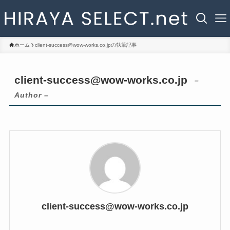
ホーム
client-success@wow-works.co.jpの執筆記事
client-success@wow-works.co.jp
–
Author –
client-success@wow-works.co.jp