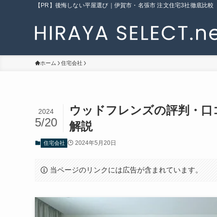
【PR】後悔しない平屋選び｜伊賀市・名張市 注文住宅3社徹底比較
ホーム
住宅会社
ウッドフレンズの評判・口
2024
5/20
解説
2024年5月20日
住宅会社
当ページのリンクには広告が含まれています。