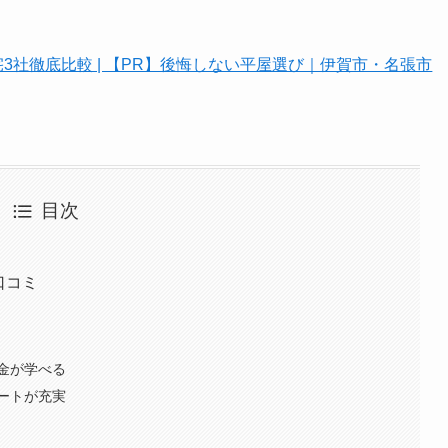
3社徹底比較 | 【PR】後悔しない平屋選び｜伊賀市・名張市
目次
口コミ
金が学べる
ートが充実