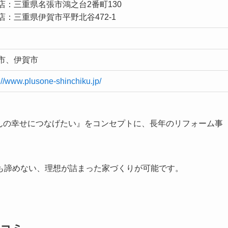
店：三重県名張市鴻之台2番町130
店：三重県伊賀市平野北谷472-1
市、伊賀市
://www.plusone-shinchiku.jp/
ぶんの幸せにつなげたい』をコンセプトに、長年のリフォーム事
も諦めない、理想が詰まった家づくりが可能です。