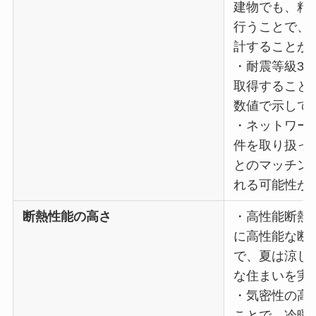
建物でも、精
行うことで、
計することが
・耐震等級3の
取得すること
数値で示して
・ネットワーク
件を取り扱っ
とのマッチン
れる可能性が
断熱性能の高さ
・高性能断熱材
に高性能な断
で、夏は涼し
な住まいを実
・気密性の高さ
ことで、冷暖