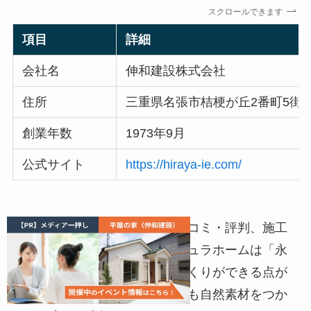
スクロールできます
項目
詳細
会社名
伸和建設株式会社
住所
三重県名張市桔梗が丘2番町5街区
創業年数
1973年9月
公式サイト
https://hiraya-ie.com/
ここまで、アキュラホームの口コミ・評判、施工
事例を紹介してきました。アキュラホームは「永
代家守り」をテーマにした家づくりができる点が
特徴ですが、伸和建設株式会社も自然素材をつか