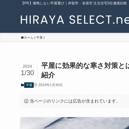
【PR】後悔しない平屋選び｜伊賀市・名張市 注文住宅3社徹底比較
ホーム
平屋
平屋に効果的な寒さ対策と
2024
1/30
紹介
2024年1月30日
平屋
当ページのリンクには広告が含まれています。