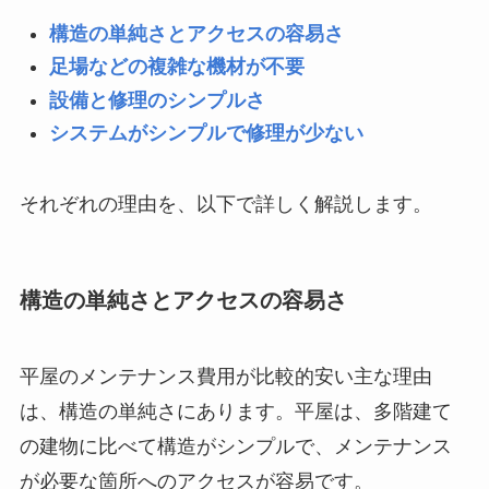
構造の単純さとアクセスの容易さ
足場などの複雑な機材が不要
設備と修理のシンプルさ
システムがシンプルで修理が少ない
それぞれの理由を、以下で詳しく解説します。
構造の単純さとアクセスの容易さ
平屋のメンテナンス費用が比較的安い主な理由
は、構造の単純さにあります。平屋は、多階建て
の建物に比べて構造がシンプルで、メンテナンス
が必要な箇所へのアクセスが容易です。