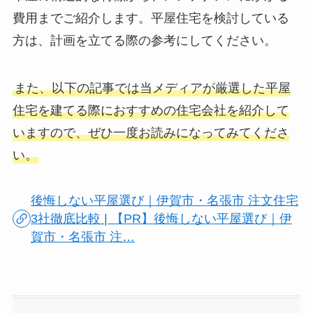
費用までご紹介します。平屋住宅を検討している
方は、計画を立てる際の参考にしてください。
また、以下の記事では当メディアが厳選した平屋
住宅を建てる際におすすめの住宅会社を紹介して
いますので、ぜひ一度お読みになってみてくださ
い。
後悔しない平屋選び｜伊賀市・名張市 注文住宅
3社徹底比較 | 【PR】後悔しない平屋選び｜伊
賀市・名張市 注…