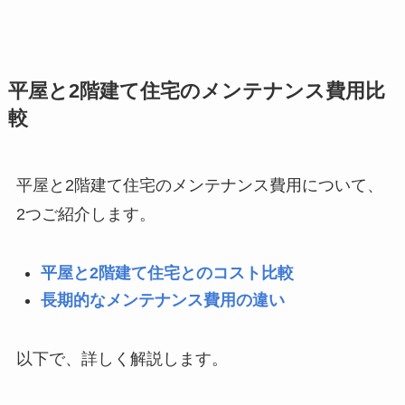
平屋と2階建て住宅のメンテナンス費用比
較
平屋と2階建て住宅のメンテナンス費用について、
2つご紹介します。
平屋と2階建て住宅とのコスト比較
長期的なメンテナンス費用の違い
以下で、詳しく解説します。