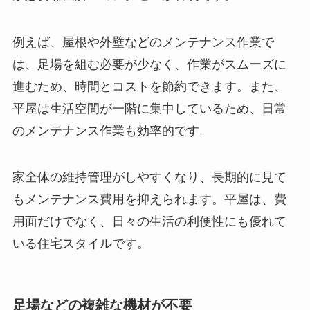
例えば、屋根や外壁などのメンテナンス作業で
は、足場を組む必要が少なく、作業がスムーズに
進むため、時間とコストを節約できます。また、
平屋は生活空間が一階に集中しているため、日常
のメンテナンス作業も効率的です。
家全体の維持管理がしやすくなり、長期的に見て
もメンテナンス費用を抑えられます。平屋は、費
用面だけでなく、日々の生活の利便性にも優れて
いる住宅スタイルです。
足場などの複雑な機材が不要