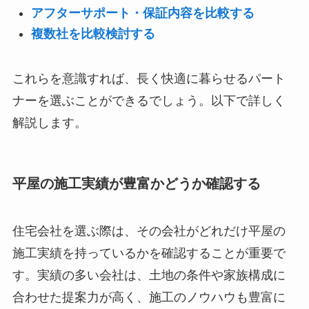
アフターサポート・保証内容を比較する
複数社を比較検討する
これらを意識すれば、長く快適に暮らせるパート
ナーを選ぶことができるでしょう。以下で詳しく
解説します。
平屋の施工実績が豊富かどうか確認する
住宅会社を選ぶ際は、その会社がどれだけ平屋の
施工実績を持っているかを確認することが重要で
す。実績の多い会社は、土地の条件や家族構成に
合わせた提案力が高く、施工のノウハウも豊富に