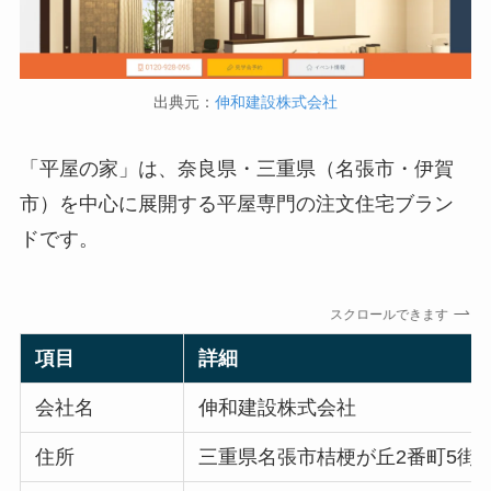
出典元：
伸和建設株式会社
「平屋の家」は、奈良県・三重県（名張市・伊賀
市）を中心に展開する平屋専門の注文住宅ブラン
ドです。
スクロールできます
項目
詳細
会社名
伸和建設株式会社
住所
三重県名張市桔梗が丘2番町5街区