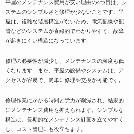
平屋のメンテナンス費用が安い理由の4つ目は、シ
ステムのシンプルさと修理が少ないことです。平
屋は、複雑な階層構造がないため、電気配線や配
管などのシステムが直線的でわかりやすく、故障
が起きにくい構造になっています。
修理の必要性が減少し、メンテナンスの頻度も低
くなります。また、平屋の設備やシステムは、ア
クセスが容易で、簡単に修理や交換が可能です。
修理作業にかかる時間と労力が削減され、結果的
にメンテナンス費用を抑えられます。シンプルな
構造は、長期的なメンテナンス計画を立てやすく
し、コスト管理にも役立ちます。