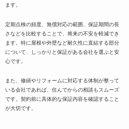
ます。
定期点検の頻度、無償対応の範囲、保証期間の長
さなどを比較することで、将来の不安を軽減でき
ます。特に屋根や外壁など耐久性に直結する部分
について、しっかりと保証がある会社を選ぶと安
心です。
また、修繕やリフォームに対応する体制が整って
いる会社であれば、住んでからの相談もスムーズ
です。契約前に具体的な保証内容を確認すること
が大切です。