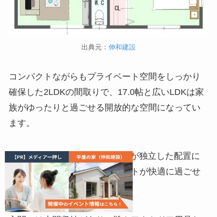
出典元：
伸和建設
コンパクトながらもプライベート空間をしっかり
確保した2LDKの間取りで、17.0帖と広いLDKは家
族がゆったりと過ごせる開放的な空間になってい
ます。
2つの洋室（各6.0帖）はお互いが独立した配置に
なっており、夫婦や親子、ゲストが快適に過ごせ
る設計です。